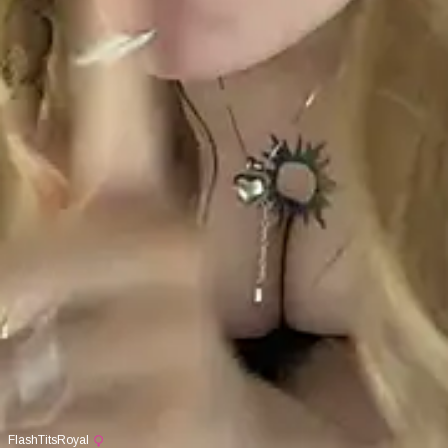
FlashTitsRoyal